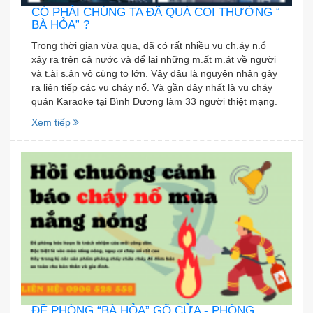
CÓ PHẢI CHÚNG TA ĐÃ QUÁ COI THƯỜNG “
BÀ HỎA” ?
Trong thời gian vừa qua, đã có rất nhiều vụ ch.áy n.ổ
xảy ra trên cả nước và để lại những m.ất m.át về người
và t.ài s.ản vô cùng to lớn. Vậy đâu là nguyên nhân gây
ra liên tiếp các vụ cháy nổ. Và gần đây nhất là vụ cháy
quán Karaoke tại Bình Dương làm 33 người thiệt mạng.
Xem tiếp
ĐỀ PHÒNG “BÀ HỎA” GÕ CỬA - PHÒNG