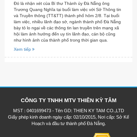
Ðó là nhận xét của Bí thư Thành ủy Ðà Nẵng ông
Trương Quang Nghĩa tại buổi làm việc với Sở Thông tin
và Truyền thông (TT&TT) thành phố hôm 2/8. Tại buổi
làm việc, nhiều lãnh đạo sở, ngành thành phố Ðà Nẵng
bày tỏ lo ngại về các thông tin lan truyền trên mạng xã
hội làm ảnh hưởng đến uy tín lãnh đạo, cán bộ cũng
như hình ảnh của thành phố trong thời gian qua.
Xem tiếp
CÔNG TY TNHH MTV THIÊN KỲ TÂM
MST : 0401699473 - Tên GD: THIEN KY TAM CO.,LTD
Giấy phép kinh doanh ngày cấp: 02/10/2015, Nơi cấp: Sở Kế
Hoạch và đầu tư thành phố Đà Nẵng.