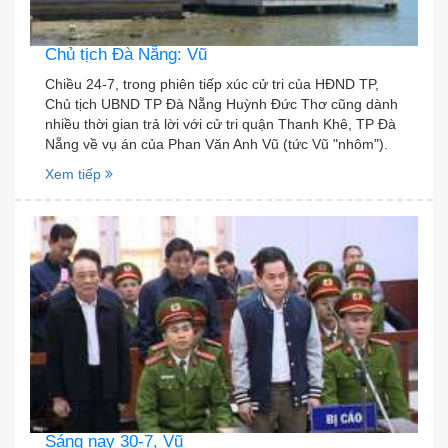
Chủ tịch Đà Nẵng: Vũ
Chiều 24-7, trong phiên tiếp xúc cử tri của HĐND TP,
Chủ tịch UBND TP Đà Nẵng Huỳnh Đức Thơ cũng dành
nhiều thời gian trả lời với cử tri quận Thanh Khê, TP Đà
Nẵng về vụ án của Phan Văn Anh Vũ (tức Vũ "nhôm").
Xem tiếp
Sáng nay 30-7, Vũ