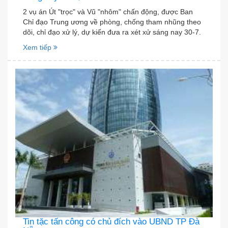
2 vụ án Út "trọc" và Vũ "nhôm" chấn động, được Ban
Chỉ đạo Trung ương về phòng, chống tham nhũng theo
dõi, chỉ đạo xử lý, dự kiến đưa ra xét xử sáng nay 30-7.
Xem tiếp
Tin tặc tấn công có chủ đích vào UBND TP Đà