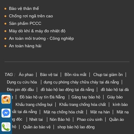
Bảo vệ thân thể
Chống rơi ngã trên cao
Sản phẩm PCCC
Máy dò khí & máy đo nhiệt độ
An toàn môi trường - Công nghiệp
An toàn hàng hải
TAG :
Áo phao
Bảo vệ tai
Bồn rửa mắt
Chụp tai giảm ồn
Dụng cụ cứu hỏa
dụng cụ phòng cháy chữa cháy tại đà nẵng
Đèn pin đội đầu
đồ bảo hộ lao động tại đà nẵng
đồ bảo hộ tại đà
nẵng
Đồ bảo hộ uy tín Đà Nẵng
Găng tay bảo hộ
Giày bảo
hộ
Khẩu trang chống bụi
Khẩu trang chống hóa chất
kính bảo
vệ mắt tại đà nẵng
Mặt nạ chống hóa chất
Mặt nạ hàn
Mặt nạ
phòng độc
Nhét tai
Nón Bảo hộ
Phao cứu sinh
Quần áo
bảo hộ
Quần áo bảo vệ
shop bảo hộ lao động