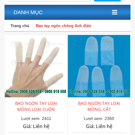
DANH MỤC
Trang chủ
Bao tay ngón chống tĩnh điện
BAO NGÓN TAY LOẠI
BAO NGÓN TAY LOẠI
MỎNG LOẠI CUỘN
MỎNG, CẮT
Lượt xem: 2411
Lượt xem: 2360
Giá: Liên hệ
Giá: Liên hệ