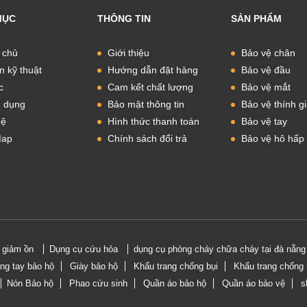
MỤC
THÔNG TIN
SẢN PHẨM
 chủ
Giới thiệu
Bảo vệ chân
n kỹ thuật
Hướng dẫn đặt hàng
Bảo vệ đầu
c
Cam kết chất lượng
Bảo vệ mắt
 dụng
Bảo mật thông tin
Bảo vệ thính g
hệ
Hình thức thanh toán
Bảo vệ tay
Map
Chính sách đổi trả
Bảo vệ hô hấp
i giảm ồn
Dụng cụ cứu hỏa
dụng cụ phòng cháy chữa cháy tại đà nẵng
ng tay bảo hộ
Giày bảo hộ
Khẩu trang chống bụi
Khẩu trang chống 
Nón Bảo hộ
Phao cứu sinh
Quần áo bảo hộ
Quần áo bảo vệ
s