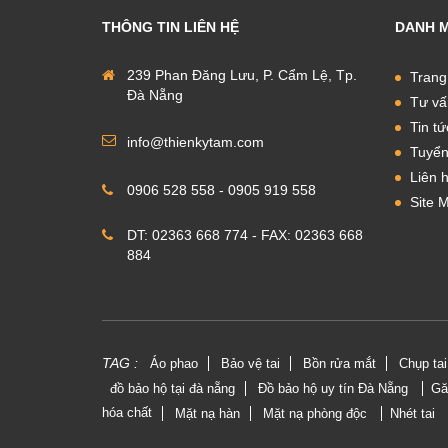
THÔNG TIN LIÊN HỆ
DANH 
239 Phan Đăng Lưu, P. Cẩm Lệ, Tp.
Trang
Đà Nẵng
Tư vấ
Tin tứ
info@thienkytam.com
Tuyển
Liên 
0906 528 558 - 0905 919 558
Site 
DT: 02363 668 774 - FAX: 02363 668
884
TAG :
Áo phao
Bảo vệ tai
Bồn rửa mắt
Chụp ta
đồ bảo hộ tại đà nẵng
Đồ bảo hộ uy tín Đà Nẵng
Gă
hóa chất
Mặt nạ hàn
Mặt nạ phòng độc
Nhét tai