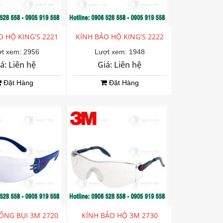
O HỘ KING'S 2221
KÍNH BẢO HỘ KING'S 2222
t xem: 2956
Lượt xem: 1948
á: Liên hệ
Giá: Liên hệ
Đặt Hàng
Đặt Hàng
ỐNG BỤI 3M 2720
KÍNH BẢO HỘ 3M 2730