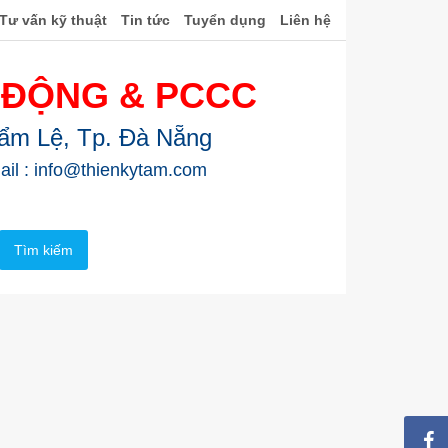
Tư vấn kỹ thuật
Tin tức
Tuyển dụng
Liên hệ
 ĐỘNG & PCCC
Cẩm Lệ, Tp. Đà Nẵng
ail : info@thienkytam.com
Tìm kiếm