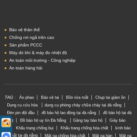
Bảo vệ thân thể
Chống rơi ngã trên cao
Sản phẩm PCCC
Máy dò khí & máy đo nhiệt độ
An toàn môi trường - Công nghiệp
An toàn hàng hải
TAG :
Áo phao
Bảo vệ tai
Bồn rửa mắt
Chụp tai giảm ồn
Dụng cụ cứu hỏa
dụng cụ phòng cháy chữa cháy tại đà nẵng
Đèn pin đội đầu
đồ bảo hộ lao động tại đà nẵng
đồ bảo hộ tại đà
nẵng
Đồ bảo hộ uy tín Đà Nẵng
Găng tay bảo hộ
Giày bảo
hộ
Khẩu trang chống bụi
Khẩu trang chống hóa chất
kính bảo
vệ mắt tại đà nẵng
Mặt nạ chống hóa chất
Mặt nạ hàn
Mặt nạ