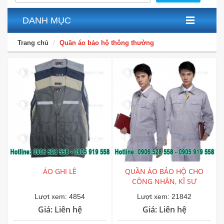
DANH MỤC
Trang chủ
Quần áo bảo hộ thông thường
ÁO GHI LÊ
QUẦN ÁO BẢO HỘ CHO
CÔNG NHÂN, KĨ SƯ
Lượt xem: 4854
Lượt xem: 21842
Giá: Liên hệ
Giá: Liên hệ