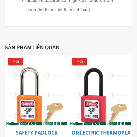
Station measures 22" high x 22" wide x 1-3/4"
deep (55.8cm x 55.8cm x 4.4cm)
SẢN PHẨM LIÊN QUAN
Mới
Mới
SAFETY PADLOCK
DIELECTRIC THERMOPLAST