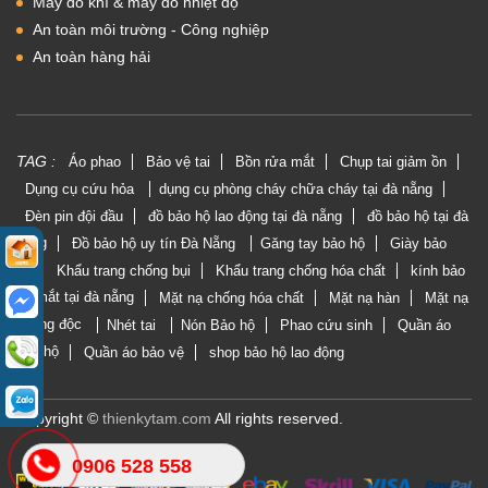
Máy dò khí & máy đo nhiệt độ
An toàn môi trường - Công nghiệp
An toàn hàng hải
TAG :
Áo phao
Bảo vệ tai
Bồn rửa mắt
Chụp tai giảm ồn
Dụng cụ cứu hỏa
dụng cụ phòng cháy chữa cháy tại đà nẵng
Đèn pin đội đầu
đồ bảo hộ lao động tại đà nẵng
đồ bảo hộ tại đà
nẵng
Đồ bảo hộ uy tín Đà Nẵng
Găng tay bảo hộ
Giày bảo
hộ
Khẩu trang chống bụi
Khẩu trang chống hóa chất
kính bảo
vệ mắt tại đà nẵng
Mặt nạ chống hóa chất
Mặt nạ hàn
Mặt nạ
phòng độc
Nhét tai
Nón Bảo hộ
Phao cứu sinh
Quần áo
bảo hộ
Quần áo bảo vệ
shop bảo hộ lao động
Copyright ©
thienkytam.com
All rights reserved.
0906 528 558