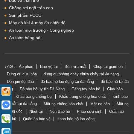
Bảo vệ thân thể
Chống rơi ngã trên cao
Sản phẩm PCCC
Máy dò khí & máy đo nhiệt độ
An toàn môi trường - Công nghiệp
An toàn hàng hải
TAG :
Áo phao
Bảo vệ tai
Bồn rửa mắt
Chụp tai giảm ồn
Dụng cụ cứu hỏa
dụng cụ phòng cháy chữa cháy tại đà nẵng
Đèn pin đội đầu
đồ bảo hộ lao động tại đà nẵng
đồ bảo hộ tại đà
nẵng
Đồ bảo hộ uy tín Đà Nẵng
Găng tay bảo hộ
Giày bảo
hộ
Khẩu trang chống bụi
Khẩu trang chống hóa chất
kính bảo
vệ mắt tại đà nẵng
Mặt nạ chống hóa chất
Mặt nạ hàn
Mặt nạ
phòng độc
Nhét tai
Nón Bảo hộ
Phao cứu sinh
Quần áo
bảo hộ
Quần áo bảo vệ
shop bảo hộ lao động