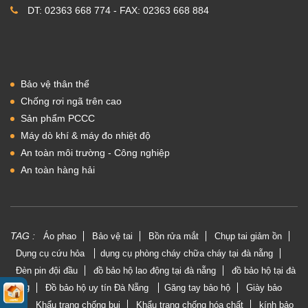
DT: 02363 668 774 - FAX: 02363 668 884
Bảo vệ thân thể
Chống rơi ngã trên cao
Sản phẩm PCCC
Máy dò khí & máy đo nhiệt độ
An toàn môi trường - Công nghiệp
An toàn hàng hải
TAG :
Áo phao
Bảo vệ tai
Bồn rửa mắt
Chụp tai giảm ồn
Dụng cụ cứu hỏa
dụng cụ phòng cháy chữa cháy tại đà nẵng
Đèn pin đội đầu
đồ bảo hộ lao động tại đà nẵng
đồ bảo hộ tại đà
nẵng
Đồ bảo hộ uy tín Đà Nẵng
Găng tay bảo hộ
Giày bảo
hộ
Khẩu trang chống bụi
Khẩu trang chống hóa chất
kính bảo