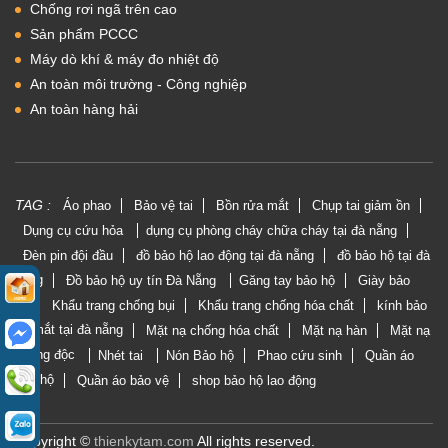
Chống rơi ngã trên cao
Sản phẩm PCCC
Máy dò khí & máy đo nhiệt độ
An toàn môi trường - Công nghiệp
An toàn hàng hải
TAG :
Áo phao
Bảo vệ tai
Bồn rửa mắt
Chụp tai giảm ồn
Dụng cụ cứu hỏa
dụng cụ phòng cháy chữa cháy tại đà nẵng
Đèn pin đội đầu
đồ bảo hộ lao động tại đà nẵng
đồ bảo hộ tại đà
nẵng
Đồ bảo hộ uy tín Đà Nẵng
Găng tay bảo hộ
Giày bảo
hộ
Khẩu trang chống bụi
Khẩu trang chống hóa chất
kính bảo
vệ mắt tại đà nẵng
Mặt nạ chống hóa chất
Mặt nạ hàn
Mặt nạ
phòng độc
Nhét tai
Nón Bảo hộ
Phao cứu sinh
Quần áo
bảo hộ
Quần áo bảo vệ
shop bảo hộ lao động
Copyright ©
thienkytam.com
All rights reserved.