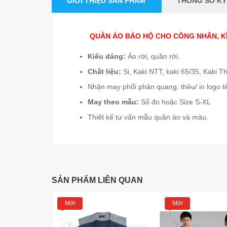
GIỚI THIỆU SẢN PHẨM
THÔNG SỐ KỸ
QUẦN ÁO BẢO HỘ CHO CÔNG NHÂN, K
Kiểu dáng:
Áo rời, quần rời.
Chất liệu:
Si, Kaki NTT, kaki 65/35, Kaki 
Nhận may phối phản quang, thêu/ in logo t
May theo mẫu:
Số đo hoặc Size S-XL
Thiết kế tư vấn mẫu quần áo và màu.
SẢN PHẨM LIÊN QUAN
Mới
Mới