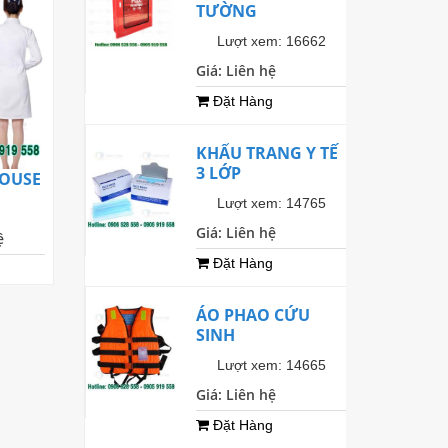
TƯỜNG
Lượt xem: 16662
Giá: Liên hệ
Đặt Hàng
KHẨU TRANG Y TẾ
3 LỚP
LOUSE
QUẦN ÁO BẢO HỘ LIỀN QUẦN
Lượt xem: 14765
Bảo vệ thân thể
Giá: Liên hệ
ệ
Giá bán: Liên hệ
Đặt Hàng
Đặt Hàng
ÁO PHAO CỨU
SINH
Lượt xem: 14665
Giá: Liên hệ
Đặt Hàng