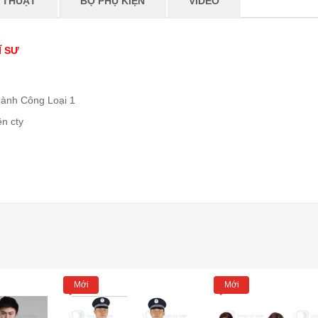
 THUẬT
BỘ PHỤ KIỆN
VIDEO
Ĩ SƯ
Thành Công Loại 1
ên cty
Mới
Mới