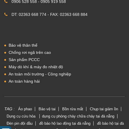
0906 528 558 - 0905 919 558
DT: 02363 668 774 - FAX: 02363 668 884
Bảo vệ thân thể
Chống rơi ngã trên cao
Sản phẩm PCCC
Máy dò khí & máy đo nhiệt độ
An toàn môi trường - Công nghiệp
An toàn hàng hải
TAG :
Áo phao
Bảo vệ tai
Bồn rửa mắt
Chụp tai giảm ồn
Dụng cụ cứu hỏa
dụng cụ phòng cháy chữa cháy tại đà nẵng
Đèn pin đội đầu
đồ bảo hộ lao động tại đà nẵng
đồ bảo hộ tại đà