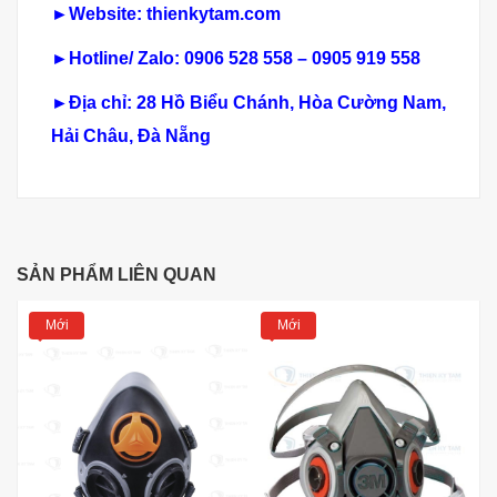
►Website: thienkytam.com
►Hotline/ Zalo: 0906 528 558 – 0905 919 558
►Địa chỉ: 28 Hồ Biểu Chánh, Hòa Cường Nam,
Hải Châu, Đà Nẵng
SẢN PHẨM LIÊN QUAN
Mới
Mới