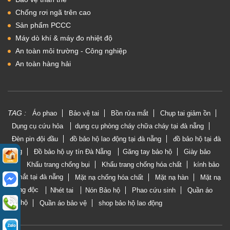
Chống rơi ngã trên cao
Sản phẩm PCCC
Máy dò khí & máy đo nhiệt độ
An toàn môi trường - Công nghiệp
An toàn hàng hải
TAG :
Áo phao
Bảo vệ tai
Bồn rửa mắt
Chụp tai giảm ồn
Dụng cụ cứu hỏa
dụng cụ phòng cháy chữa cháy tại đà nẵng
Đèn pin đội đầu
đồ bảo hộ lao động tại đà nẵng
đồ bảo hộ tại đà
nẵng
Đồ bảo hộ uy tín Đà Nẵng
Găng tay bảo hộ
Giày bảo
hộ
Khẩu trang chống bụi
Khẩu trang chống hóa chất
kính bảo
vệ mắt tại đà nẵng
Mặt nạ chống hóa chất
Mặt nạ hàn
Mặt nạ
phòng độc
Nhét tai
Nón Bảo hộ
Phao cứu sinh
Quần áo
bảo hộ
Quần áo bảo vệ
shop bảo hộ lao động