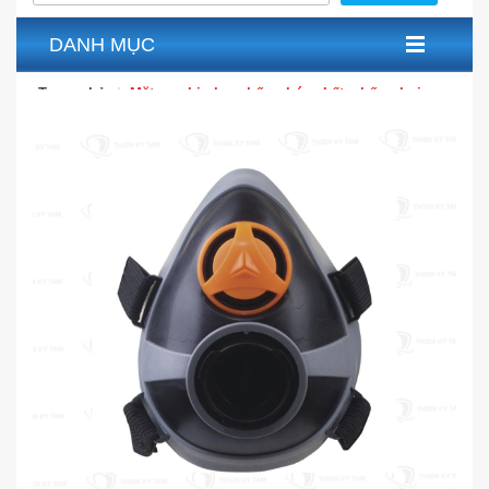
DANH MỤC
Trang chủ
Mặt nạ phin lọc chống hóa chất, chống bụi