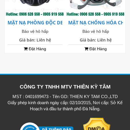
MẶT NẠ PHÒNG ĐỘC DELTA PLUS M6400
MẶT NẠ CHỐNG HÓA CHẤT 
Bảo vệ hô hấp
Bảo vệ hô hấp
Giá bán: Liên hệ
Giá bán: Liên hệ
Đặt Hàng
Đặt Hàng
CÔNG TY TNHH MTV THIÊN KỲ TÂM
MST : 0401699473 - Tên GD: THIEN KY TAM CO.,LTD
Giấy phép kinh doanh ngày cấp: 02/10/2015, Nơi cấp: Sở Kế
Hoạch và đầu tư thành phố Đà Nẵng.