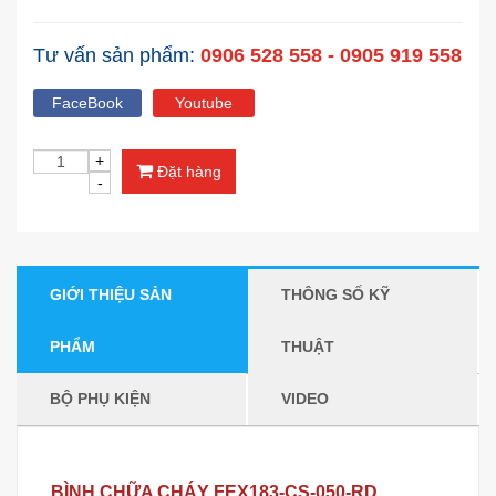
Tư vấn sản phẩm:
0906 528 558 - 0905 919 558
FaceBook
Youtube
Đặt hàng
GIỚI THIỆU SẢN
THÔNG SỐ KỸ
PHẨM
THUẬT
BỘ PHỤ KIỆN
VIDEO
BÌNH CHỮA CHÁY FEX183-CS-050-RD