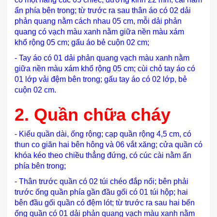
ẩn phía bên trong; từ trước ra sau thân áo có 02 dải
phản quang nằm cách nhau 05 cm, mỗi dải phản
quang có vạch màu xanh nằm giữa nền màu xám
khổ rộng 05 cm; gấu áo bẻ cuộn 02 cm;
- Tay áo có 01 dải phản quang vạch màu xanh nằm
giữa nền màu xám khổ rộng 05 cm; cùi chỏ tay áo có
01 lớp vải đệm bên trong; gấu tay áo có 02 lớp, bẻ
cuộn 02 cm.
2.
Qu
ầ
n chữa cháy
- Kiểu quần dài, ống rộng; cạp quần rộng 4,5 cm, có
thun co giãn hai bên hông và 06 vắt xăng; cửa quần có
khóa kéo theo chiều thẳng đứng, có cúc cài nằm ẩn
phía bên trong;
- Thân trước quần có 02 túi chéo đắp nổi; bên phải
trước ống quần phía gần đầu gối có 01 túi hộp; hai
bên đầu gối quần có đệm lót; từ trước ra sau hai bến
ống quần có 01 dải phản quang vạch màu xanh nằm