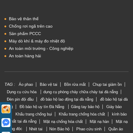
Bảo vệ thân thể
Chống rơi ngã trên cao
Sản phẩm PCCC
Máy dò khí & máy đo nhiệt độ
An toàn môi trường - Công nghiệp
An toàn hàng hải
TAG :
Áo phao
Bảo vệ tai
Bồn rửa mắt
Chụp tai giảm ồn
Dụng cụ cứu hỏa
dụng cụ phòng cháy chữa cháy tại đà nẵng
Đèn pin đội đầu
đồ bảo hộ lao động tại đà nẵng
đồ bảo hộ tại đà
nẵng
Đồ bảo hộ uy tín Đà Nẵng
Găng tay bảo hộ
Giày bảo
hộ
Khẩu trang chống bụi
Khẩu trang chống hóa chất
kính bảo
vệ mắt tại đà nẵng
Mặt nạ chống hóa chất
Mặt nạ hàn
Mặt nạ
phòng độc
Nhét tai
Nón Bảo hộ
Phao cứu sinh
Quần áo