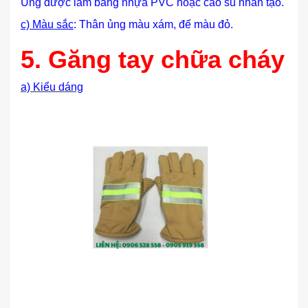
Ủng được làm bằng nhựa PVC hoặc cao su nhân tạo.
c) Màu sắc
: Thân ủng màu xám, đế màu đỏ.
5.
Găng tay chữa cháy
a) Kiểu dáng