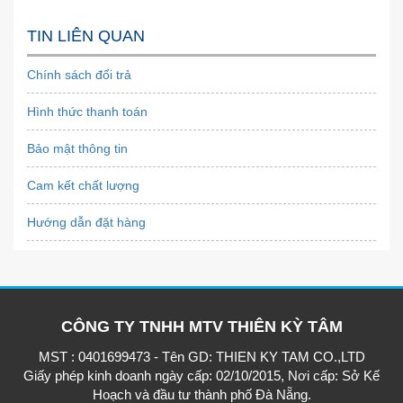
TIN LIÊN QUAN
Chính sách đổi trả
Hình thức thanh toán
Bảo mật thông tin
Cam kết chất lượng
Hướng dẫn đặt hàng
CÔNG TY TNHH MTV THIÊN KỲ TÂM
MST : 0401699473 - Tên GD: THIEN KY TAM CO.,LTD
Giấy phép kinh doanh ngày cấp: 02/10/2015, Nơi cấp: Sở Kế
Hoạch và đầu tư thành phố Đà Nẵng.