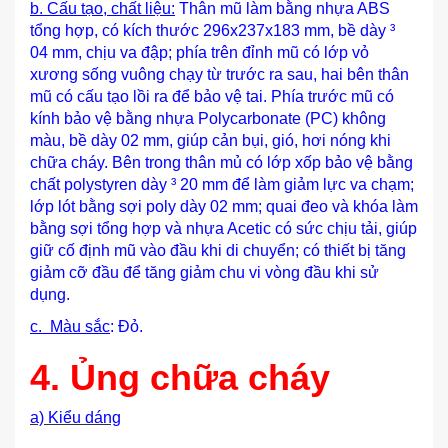
b. Cấu tạo, chất liệu:
Thân mũ làm bằng nhựa ABS
tổng hợp, có kích thước 296x237x183 mm, bề dày ³
04 mm, chịu va đập; phía trên đỉnh mũ có lớp vỏ
xương sống vuông chạy từ trước ra sau, hai bên thân
mũ có cấu tạo lồi ra để bảo vệ tai. Phía trước mũ có
kính bảo vệ bằng nhựa Polycarbonate (PC) không
màu, bề dày 02 mm, giúp cản bụi, gió, hơi nóng khi
chữa cháy. Bên trong thân mủ có lớp xốp bảo vệ bằng
chất polystyren dày ³ 20 mm để làm giảm lực va chạm;
lớp lót bằng sợi poly dày 02 mm; quai đeo và khóa làm
bằng sợi tổng hợp và nhựa Acetic có sức chịu tải, giúp
giữ cố định mũ vào đầu khi di chuyển; có thiết bị tăng
giảm cỡ đầu để tăng giảm chu vi vòng đầu khi sử
dụng.
c. Màu sắc
: Đỏ.
4. Ủng
chữa cháy
a) Kiểu dáng