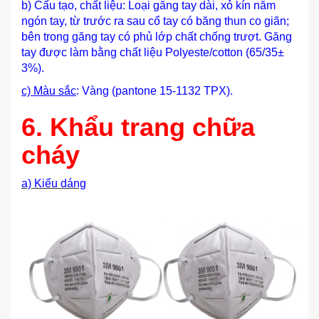
b) Cấu tạo, chất liệu: Loại găng tay dài, xỏ kín năm
ngón tay, từ trước ra sau cổ tay có băng thun co giãn;
bên trong găng tay có phủ lớp chất chống trượt. Găng
tay được làm bằng chất liệu Polyeste/cotton (65/35±
3%).
c) Màu sắc
: Vàng (pantone 15-1132 TPX).
6.
Kh
ẩ
u trang chữa
cháy
a) Kiểu dáng