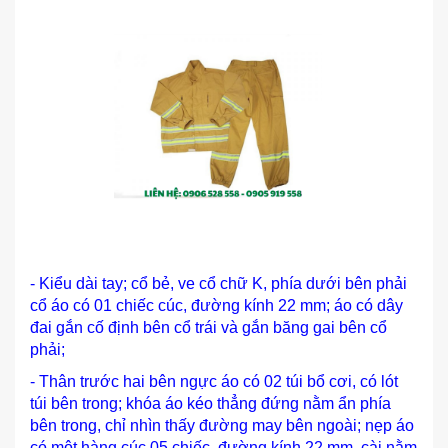
- Kiểu dài tay; cổ bẻ, ve cổ chữ K, phía dưới bên phải
cổ áo có 01 chiếc cúc, đường kính 22 mm; áo có dây
đai gắn cố định bên cổ trái và gắn băng gai bên cổ
phải;
- Thân trước hai bên ngực áo có 02 túi bổ cơi, có lót
túi bên trong; khóa áo kéo thẳng đứng nằm ẩn phía
bên trong, chỉ nhìn thấy đường may bên ngoài; nẹp áo
có một hàng cúc 05 chiếc, đường kính 22 mm, cài nằm