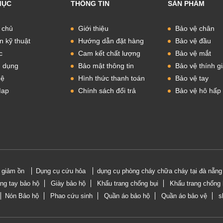
MỤC
THÔNG TIN
SẢN PHẨM
 chủ
Giới thiệu
Bảo vệ chân
n kỹ thuật
Hướng dẫn đặt hàng
Bảo vệ đầu
c
Cam kết chất lượng
Bảo vệ mắt
 dụng
Bảo mật thông tin
Bảo vệ thính g
hệ
Hình thức thanh toán
Bảo vệ tay
Map
Chính sách đổi trả
Bảo vệ hô hấp
i giảm ồn
Dụng cụ cứu hỏa
dụng cụ phòng cháy chữa cháy tại đà nẵng
ng tay bảo hộ
Giày bảo hộ
Khẩu trang chống bụi
Khẩu trang chống 
Nón Bảo hộ
Phao cứu sinh
Quần áo bảo hộ
Quần áo bảo vệ
s