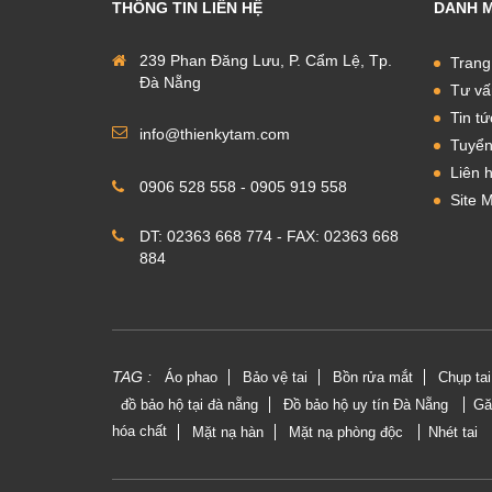
THÔNG TIN LIÊN HỆ
DANH 
239 Phan Đăng Lưu, P. Cẩm Lệ, Tp.
Trang
Đà Nẵng
Tư vấ
Tin tứ
info@thienkytam.com
Tuyển
Liên 
0906 528 558 - 0905 919 558
Site 
DT: 02363 668 774 - FAX: 02363 668
884
TAG :
Áo phao
Bảo vệ tai
Bồn rửa mắt
Chụp ta
đồ bảo hộ tại đà nẵng
Đồ bảo hộ uy tín Đà Nẵng
Gă
hóa chất
Mặt nạ hàn
Mặt nạ phòng độc
Nhét tai