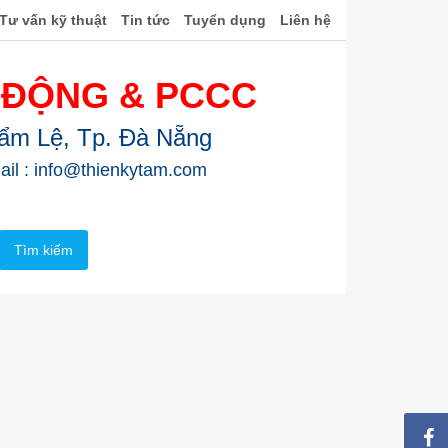
Tư vấn kỹ thuật
Tin tức
Tuyển dụng
Liên hệ
 ĐỘNG & PCCC
Cẩm Lệ, Tp. Đà Nẵng
ail : info@thienkytam.com
Tìm kiếm