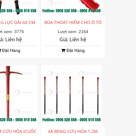
G LỰC DÀI 60 CM
BÚA THOÁT HIỂM CHO Ô TÔ
t xem: 3775
Lượt xem: 2164
á: Liên hệ
Giá: Liên hệ
Đặt Hàng
Đặt Hàng
M CỨU HỎA (CUỐC
XÀ BENG CỨU HỎA 1.2M