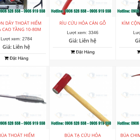
N DÂY THOÁT HIỂM
RÌU CỨU HỎA CÁN GỖ
KÌM CỘN
 CAO TẦNG 10-80M
Lượt xem: 3346
Lượ
Lượt xem: 2784
Giá: Liên hệ
Gi
Giá: Liên hệ
Đặt Hàng
Đặt Hàng
BÚA THOÁT HIỂM
BÚA TẠ CỨU HỎA
BÚA CHI