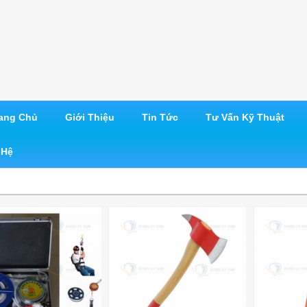
ang Chủ
Giới Thiệu
Tin Tức
Tư Vấn Kỹ Thuật
 Hệ